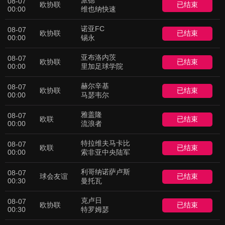
派德
08-07
欧协联
已结束
00:00
维也纳快速
诺亚FC
08-07
欧协联
已结束
00:00
锡永
亚布洛内茨
08-07
欧协联
已结束
00:00
里加足球学院
赫尔辛基
08-07
欧协联
已结束
00:00
马瑟韦尔
雅盖隆
08-07
欧联
已结束
00:00
流浪者
特拉维夫马卡比
08-07
欧联
已结束
00:00
索非亚中央陆军
利哥纳诺萨卢斯
08-07
球会友谊
已结束
00:30
曼托瓦
克卢日
08-07
欧协联
已结束
00:30
特罗姆瑟