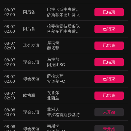
巴拉卡斯中央后备队
08-07
阿后备
已结束
02:00
萨斯菲尔德后备队
拉斐拉竞技后备队
08-07
阿后备
已结束
02:00
科尔多瓦中央后备队
摩纳哥
08-07
球会友谊
已结束
02:00
赫塔菲
马拉加
08-07
球会友谊
已结束
02:00
阿拉比SC
萨拉戈萨
08-07
球会友谊
已结束
02:00
安道尔FC
瓦鲁尔
08-07
欧协联
已结束
02:30
北西兰
非洲人
08-08
球会友谊
未开始
00:00
普罗格雷斯沙基特
韦斯卡
08-08
球会友谊
未开始