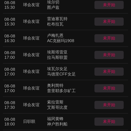
埃尔切
08-08
球会友谊
未开始
15:30
图卢兹
雷迪塞瓦特
08-08
球会友谊
未开始
15:30
杜布拉瓦
卢梅扎恩
08-08
球会友谊
未开始
16:30
AC克丽玛1908
埃斯塔雷亚
08-08
球会友谊
未开始
17:00
拉马斯联盟
埃瓦尔女足
08-08
球会友谊
未开始
17:00
马德里CFF女足
奥利简特
08-08
球会友谊
未开始
17:00
普里耶多尔矿工
索拉雷斯
08-08
球会友谊
未开始
17:30
艾斯哥比度
福冈黄蜂
08-08
日职联
未开始
18:00
神户胜利船