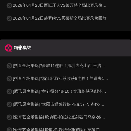
2026年04月28日西班牙人VS莱万特全场比赛录像回放
2026年04月22日赫罗纳VS贝蒂斯全场比赛录像回放
精彩集锦
[抖音全场集锦]?豪取11连胜！深圳力克山西 王浩然33+5 马凯尔·约翰逊伤退
[抖音全场集锦]?浙江轻取江苏收获6连胜！兰道夫17分 亨特19+12+8 庞峥麟18+5
[腾讯原声集锦]?替补得分48-10！文班伤缺马刺轻取开拓者 福克斯25+5+7
[腾讯原声集锦]?太阳击退独行侠 布克37+9 杰伦·格林伤退 弗拉格19中4
[爱奇艺全场集锦] 欧协联-帕拉松点射破门乌奈-洛佩斯建功 巴列卡诺3-0雅典AEK
[爱奇艺全场集锦] 欧联杯-沃特金斯双响孔萨破门 维拉3-1客胜博洛尼亚