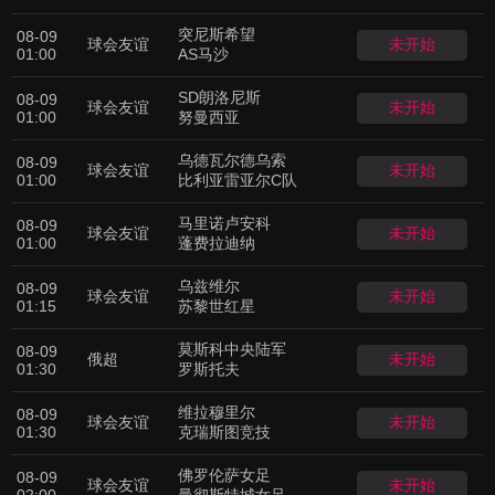
突尼斯希望
08-09
球会友谊
未开始
01:00
AS马沙
SD朗洛尼斯
08-09
球会友谊
未开始
01:00
努曼西亚
乌德瓦尔德乌索
08-09
球会友谊
未开始
01:00
比利亚雷亚尔C队
马里诺卢安科
08-09
球会友谊
未开始
01:00
蓬费拉迪纳
乌兹维尔
08-09
球会友谊
未开始
01:15
苏黎世红星
莫斯科中央陆军
08-09
俄超
未开始
01:30
罗斯托夫
维拉穆里尔
08-09
球会友谊
未开始
01:30
克瑞斯图竞技
佛罗伦萨女足
08-09
球会友谊
未开始